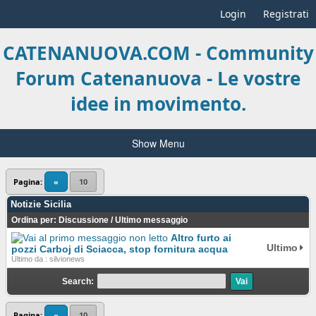
Login
Registrati
CATENANUOVA.COM - Community
Forum Catenanuova - Le vostre
idee in movimento.
Show Menu
Pagina:
«
10
Notizie Sicilia
Ordina per:
Discussione
/
Ultimo messaggio
Altro furto ai
Ultimo
pozzi Carboj di Sciacca, stop fornitura acqua
Ultimo da : silvionews
Search:
Pagina:
«
10