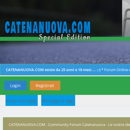
CATENANUOVA.COM esiste da 25 anni e 18 mesi.... ;-)
* Forum Online d
Login
Registrati
Nuovi messaggi
Messaggi di oggi
CATENANUOVA.COM - Community Forum Catenanuova - Le vostre ide