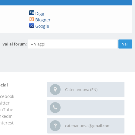
Digg
Blogger
Google
Vai al forum:
cial
Catenanuova (EN)
acebook
itter
ouTube
nkedIn
nterest
catenanuova@gmail.com