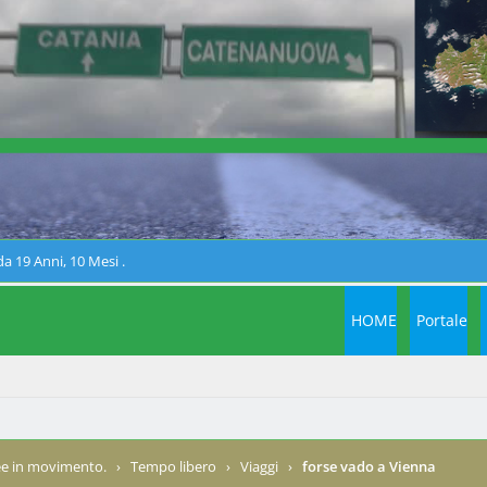
a 19 Anni, 10 Mesi .
HOME
Portale
e in movimento.
›
Tempo libero
›
Viaggi
›
forse vado a Vienna