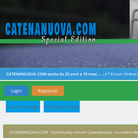
CATENANUOVA.COM esiste da 25 anni e 18 mesi.... ;-)
* Forum Online d
Login
Registrati
Nuovi messaggi
Messaggi di oggi
CATENANUOVA.COM - Community Forum Catenanuova - Le vostre ide