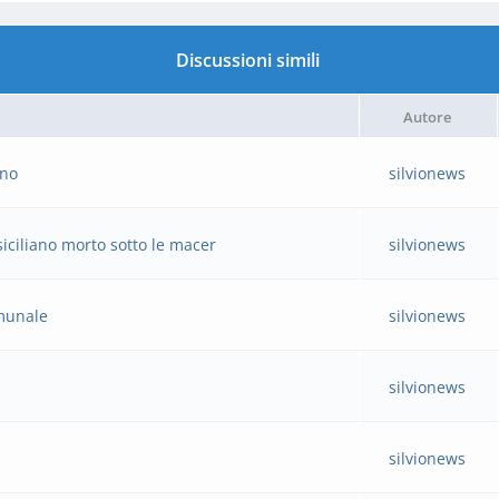
Discussioni simili
Autore
ano
silvionews
siciliano morto sotto le macer
silvionews
omunale
silvionews
silvionews
silvionews