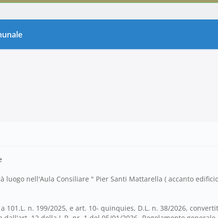
omunale
e
 luogo nell'Aula Consiliare " Pier Santi Mattarella ( accanto edifici
101.L. n. 199/2025, e art. 10- quinquies, D.L. n. 38/2026, convertit
e dall'art. 12 della L.R. nr. 1 del 05/01/2026- Regolamento generale