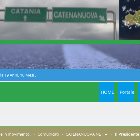
a 19 Anni, 10 Mesi .
HOME
Portale
e in movimento.
›
Comunicati
›
CATENANUOVA NET
›
Il President