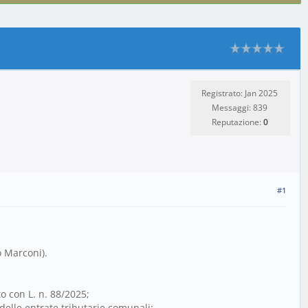
Registrato: Jan 2025
Messaggi: 839
Reputazione:
0
#1
o Marconi).
o con L. n. 88/2025;
 delle entrate tributarie comunali;