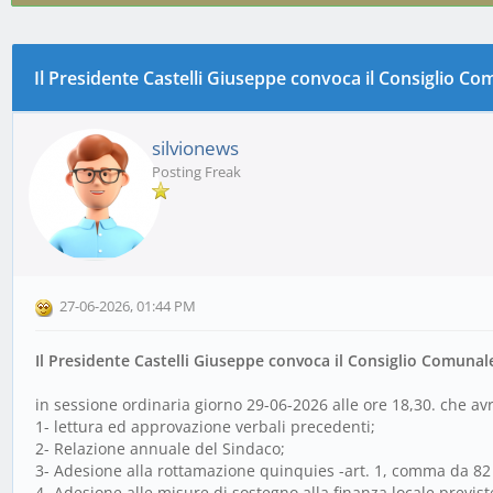
Il Presidente Castelli Giuseppe convoca il Consiglio C
0 voto(i) - 0 media
1
2
3
4
5
silvionews
Posting Freak
27-06-2026, 01:44 PM
Il Presidente Castelli Giuseppe convoca il Consiglio Comunal
in sessione ordinaria giorno 29-06-2026 alle ore 18,30. che avrà
1- lettura ed approvazione verbali precedenti;
2- Relazione annuale del Sindaco;
3- Adesione alla rottamazione quinquies -art. 1, comma da 82 a 
4- Adesione alle misure di sostegno alla finanza locale previst