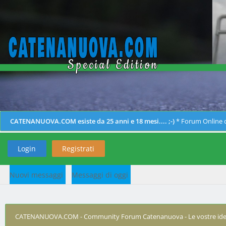
CATENANUOVA.COM esiste da 25 anni e 18 mesi.... ;-)
* Forum Online d
Login
Registrati
Nuovi messaggi
Messaggi di oggi
CATENANUOVA.COM - Community Forum Catenanuova - Le vostre ide