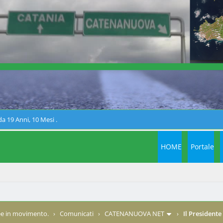
a 19 Anni, 10 Mesi .
HOME
Portale
e in movimento.
›
Comunicati
›
CATENANUOVA NET
›
Il President