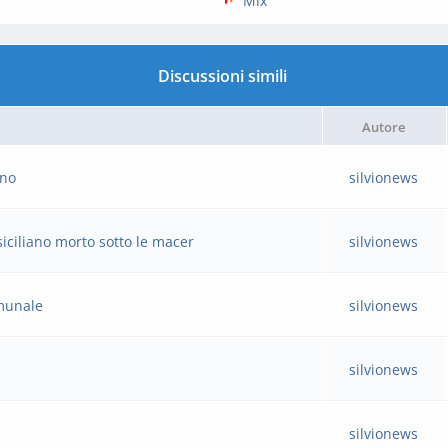
Mix
Discussioni simili
Autore
ano
silvionews
siciliano morto sotto le macer
silvionews
omunale
silvionews
silvionews
silvionews