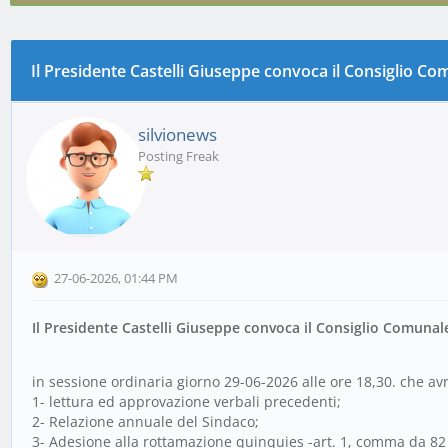
Il Presidente Castelli Giuseppe convoca il Consiglio C
0 voto(i) - 0 media
1
2
3
4
5
silvionews
Posting Freak
27-06-2026, 01:44 PM
Il Presidente Castelli Giuseppe convoca il Consiglio Comunal
in sessione ordinaria giorno 29-06-2026 alle ore 18,30. che avrà
1- lettura ed approvazione verbali precedenti;
2- Relazione annuale del Sindaco;
3- Adesione alla rottamazione quinquies -art. 1, comma da 82 a 