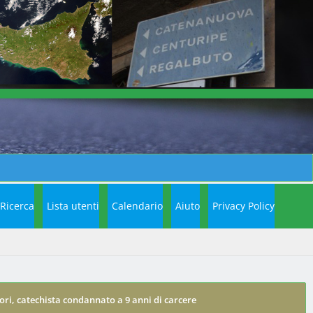
Ricerca
Lista utenti
Calendario
Aiuto
Privacy Policy
ori, catechista condannato a 9 anni di carcere