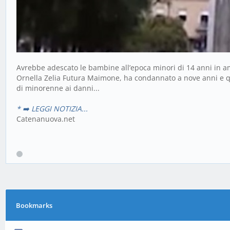
Avrebbe adescato le bambine all’epoca minori di 14 anni in amb
Ornella Zelia Futura Maimone, ha condannato a nove anni e qu
di minorenne ai danni...
* ➡️ LEGGI NOTIZIA...
Catenanuova.net
Bookmarks