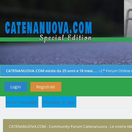
CATENANUOVA.COM esiste da 25 anni e 18 mesi.... ;-)
* Forum Online d
Login
Registrati
Nuovi messaggi
Messaggi di oggi
CATENANUOVA.COM - Community Forum Catenanuova - Le vostre ide