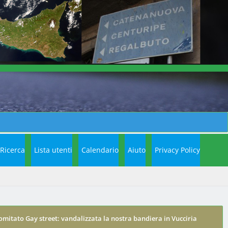
Ricerca
Lista utenti
Calendario
Aiuto
Privacy Policy
omitato Gay street: vandalizzata la nostra bandiera in Vucciria