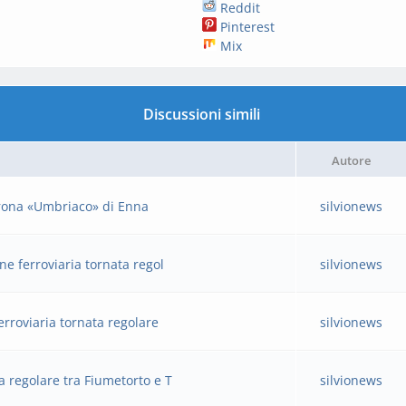
Reddit
Pinterest
Mix
Discussioni simili
Autore
corona «Umbriaco» di Enna
silvionews
ne ferroviaria tornata regol
silvionews
erroviaria tornata regolare
silvionews
a regolare tra Fiumetorto e T
silvionews