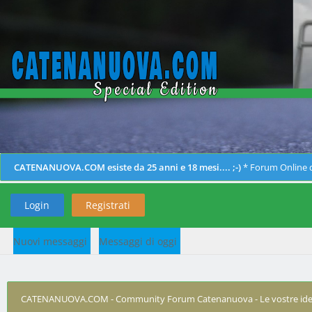
CATENANUOVA.COM esiste da 25 anni e 18 mesi.... ;-)
* Forum Online d
Login
Registrati
Nuovi messaggi
Messaggi di oggi
CATENANUOVA.COM - Community Forum Catenanuova - Le vostre ide