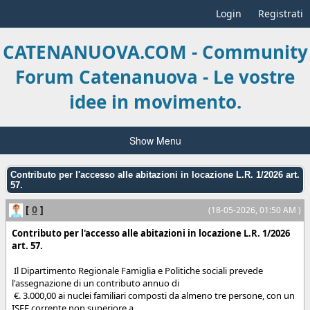
Login
Registrati
CATENANUOVA.COM - Community
Forum Catenanuova - Le vostre
idee in movimento.
Show Menu
Contributo per l'accesso alle abitazioni in locazione L.R. 1/2026 art.
57.
[
0
]
(18-05-2026, 01:50 AM )
Contributo per l'accesso alle abitazioni in locazione L.R. 1/2026
art. 57.
Il Dipartimento Regionale Famiglia e Politiche sociali prevede
l'assegnazione di un contributo annuo di
€. 3.000,00 ai nuclei familiari composti da almeno tre persone, con un
ISEE corrente non superiore a