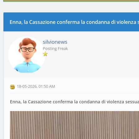
don Rugo
Enna, la Cassazione conferma la condanna di violenza 
0 voto(i) - 0 media
1
2
3
4
5
silvionews
Posting Freak
18-05-2026, 01:50 AM
Enna, la Cassazione conferma la condanna di violenza sessu