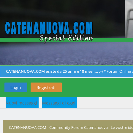
CATENANUOVA.COM esiste da 25 anni e 18 mesi.... ;-)
* Forum Online d
Login
Registrati
Nuovi messaggi
Messaggi di oggi
CATENANUOVA.COM - Community Forum Catenanuova - Le vostre ide