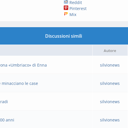
Reddit
Pinterest
Mix
Discussioni simili
Autore
corona «Umbriaco» di Enna
silvionews
e minacciano le case
silvionews
gradi
silvionews
100 anni
silvionews