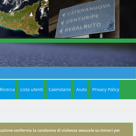
Ricerca
Lista utenti
Calendario
Aiuto
Privacy Policy
sazione conferma la condanna di violenza sessuale su minori per