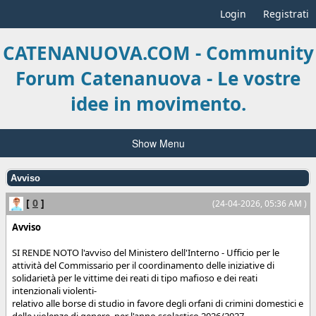
Login
Registrati
CATENANUOVA.COM - Community
Forum Catenanuova - Le vostre
idee in movimento.
Show Menu
Avviso
[
0
]
(24-04-2026, 05:36 AM )
Avviso
SI RENDE NOTO l'avviso del Ministero dell'Interno - Ufficio per le
attività del Commissario per il coordinamento delle iniziative di
solidarietà per le vittime dei reati di tipo mafioso e dei reati
intenzionali violenti-
relativo alle borse di studio in favore degli orfani di crimini domestici e
delle violenze di genere, per l'anno scolastico 2026/2027.