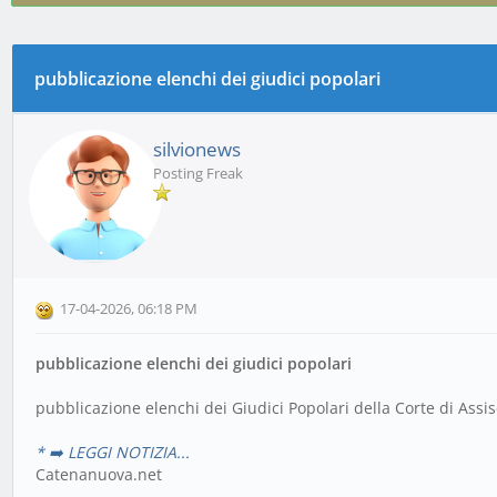
pubblicazione elenchi dei giudici popolari
0 voto(i) - 0 media
1
2
3
4
5
silvionews
Posting Freak
17-04-2026, 06:18 PM
pubblicazione elenchi dei giudici popolari
pubblicazione elenchi dei Giudici Popolari della Corte di Assis
* ➡️ LEGGI NOTIZIA...
Catenanuova.net