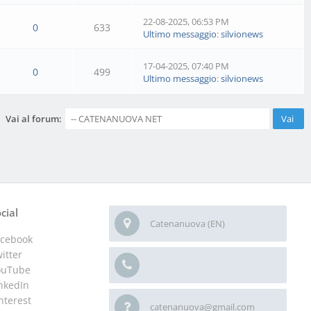
22-08-2025, 06:53 PM
0
633
Ultimo messaggio
:
silvionews
17-04-2025, 07:40 PM
0
499
Ultimo messaggio
:
silvionews
Vai al forum:
cial
Catenanuova (EN)
acebook
itter
ouTube
nkedIn
nterest
catenanuova@gmail.com