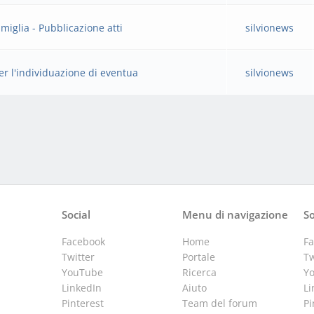
miglia - Pubblicazione atti
silvionews
er l'individuazione di eventua
silvionews
Social
Menu di navigazione
So
Facebook
Home
F
Twitter
Portale
Tw
YouTube
Ricerca
Y
LinkedIn
Aiuto
Li
Pinterest
Team del forum
Pi