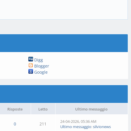
Digg
Blogger
Google
Risposte
Letto
Ultimo messaggio
24-04-2026, 05:36 AM
0
211
Ultimo messaggio
:
silvionews