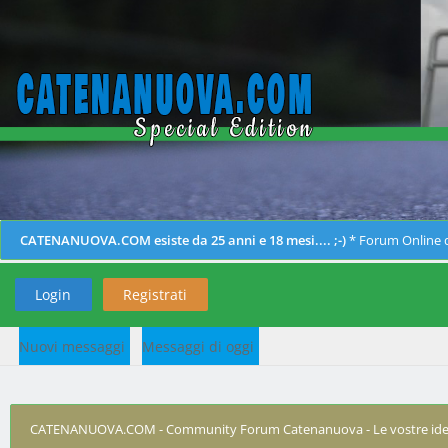
CATENANUOVA.COM esiste da 25 anni e 18 mesi.... ;-)
* Forum Online d
Login
Registrati
Nuovi messaggi
Messaggi di oggi
CATENANUOVA.COM - Community Forum Catenanuova - Le vostre ide