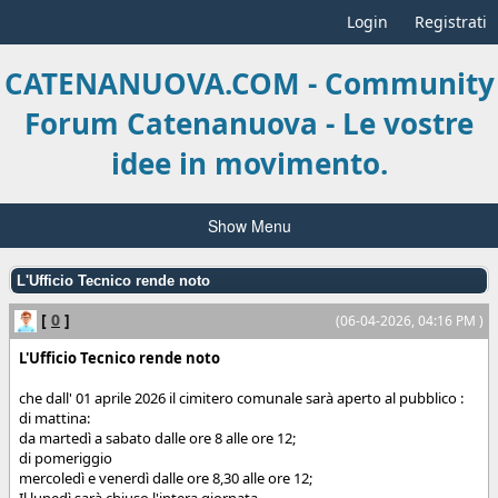
Login
Registrati
CATENANUOVA.COM - Community
Forum Catenanuova - Le vostre
idee in movimento.
Show Menu
L'Ufficio Tecnico rende noto
[
0
]
(06-04-2026, 04:16 PM )
L'Ufficio Tecnico rende noto
che dall' 01 aprile 2026 il cimitero comunale sarà aperto al pubblico :
di mattina:
da martedì a sabato dalle ore 8 alle ore 12;
di pomeriggio
mercoledì e venerdì dalle ore 8,30 alle ore 12;
Il lunedì sarà chiuso l'intera giornata.