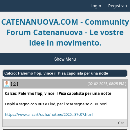
Login
Registrati
CATENANUOVA.COM - Community
Forum Catenanuova - Le vostre
idee in movimento.
Show Menu
Calcio: Palermo flop, vince il Pisa capolista per una notte
[
0
]
(02-02-2025, 08:25 PM )
Calcio: Palermo flop, vince il Pisa capolista per una notte
Ospiti a segno con Rus e Lind, per i rosa segna solo Brunori
https://www.ansa.it/sicilia/notizie/2025...87c07.html
Cita