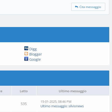
Cita messaggio
Digg
Blogger
Google
te
Letto
Ultimo messaggio
15-01-2025, 08:46 PM
535
Ultimo messaggio
:
silvionews