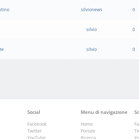
ntino
silvionews
0
silvio
0
te
silvio
0
Social
Menu di navigazione
So
Facebook
Home
F
Twitter
Portale
Tw
YouTube
Ricerca
Y