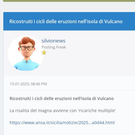
Ricostruiti i cicli delle eruzioni nell'isola di Vulcano
0 voto(i) - 0 media
1
2
3
4
5
silvionews
Posting Freak
15-01-2025, 08:46 PM
Ricostruiti i cicli delle eruzioni nell'isola di Vulcano
La risalita del magna avviene con 'ricariche multiple'
https://www.ansa.it/sicilia/notizie/2025...a0d44.html