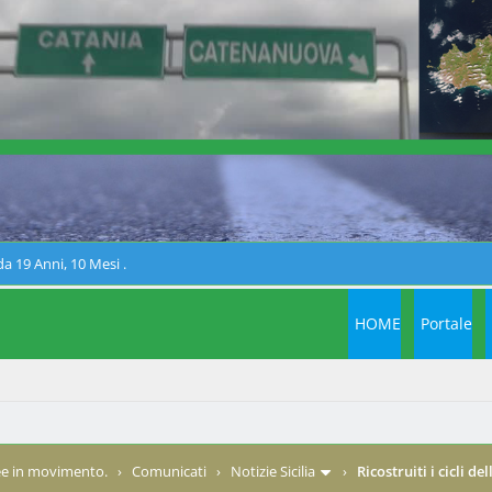
a 19 Anni, 10 Mesi .
HOME
Portale
e in movimento.
›
Comunicati
›
Notizie Sicilia
›
Ricostruiti i cicli de