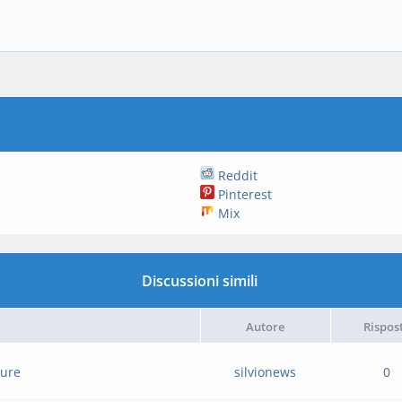
Reddit
Pinterest
Mix
Discussioni simili
Autore
Rispos
sure
silvionews
0