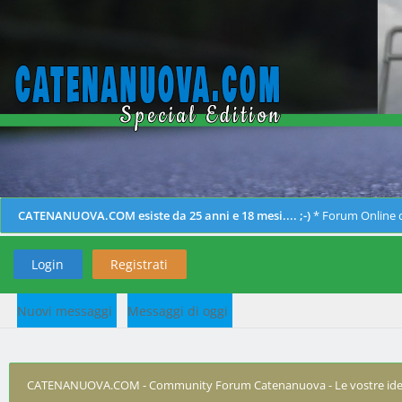
CATENANUOVA.COM esiste da 25 anni e 18 mesi.... ;-)
* Forum Online d
Login
Registrati
Nuovi messaggi
Messaggi di oggi
CATENANUOVA.COM - Community Forum Catenanuova - Le vostre ide