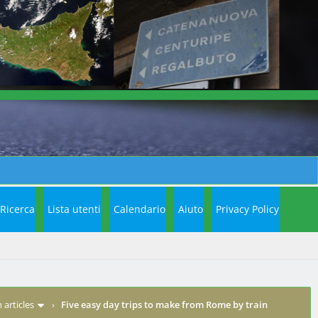
Ricerca
Lista utenti
Calendario
Aiuto
Privacy Policy
articles
›
Five easy day trips to make from Rome by train