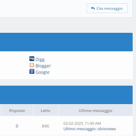
Cita messaggio
Digg
Blogger
Google
Risposte
Letto
Ultimo messaggio
02-02-2025, 11:40 AM
0
846
Ultimo messaggio
:
silvionews