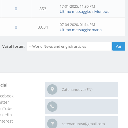
17-01-2025, 11:30 PM
0
853
Ultimo messaggio
:
silvionews
07-04-2020, 01:14 PM
0
3,034
Ultimo messaggio
:
mario
Vai al forum:
cial
Catenanuova (EN)
acebook
itter
ouTube
nkedIn
nterest
catenanuova@gmail.com