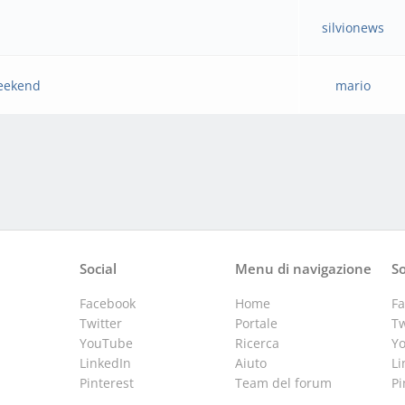
silvionews
weekend
mario
Social
Menu di navigazione
So
Facebook
Home
F
Twitter
Portale
Tw
YouTube
Ricerca
Y
LinkedIn
Aiuto
Li
Pinterest
Team del forum
Pi