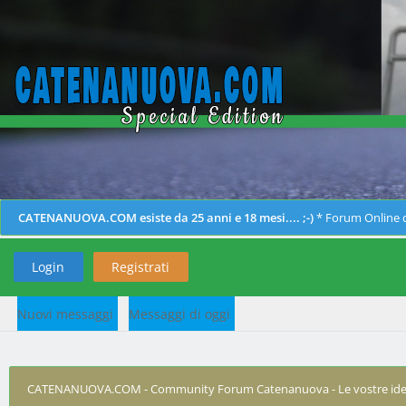
CATENANUOVA.COM esiste da 25 anni e 18 mesi.... ;-)
* Forum Online d
Login
Registrati
Nuovi messaggi
Messaggi di oggi
CATENANUOVA.COM - Community Forum Catenanuova - Le vostre ide