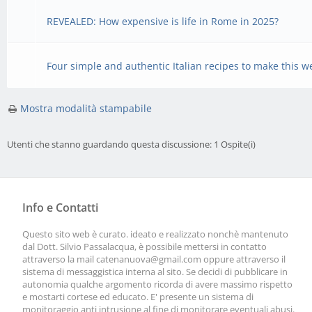
REVEALED: How expensive is life in Rome in 2025?
Four simple and authentic Italian recipes to make this 
Mostra modalità stampabile
Utenti che stanno guardando questa discussione: 1 Ospite(i)
Info e Contatti
Questo sito web è curato. ideato e realizzato nonchè mantenuto
dal Dott. Silvio Passalacqua, è possibile mettersi in contatto
attraverso la mail
catenanuova@gmail.com
oppure attraverso il
sistema di messaggistica interna al sito. Se decidi di pubblicare in
autonomia qualche argomento ricorda di avere massimo rispetto
e mostarti cortese ed educato. E' presente un sistema di
monitoraggio anti intrusione al fine di monitorare eventuali abusi.