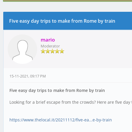
Five easy day trips to make from Rome by train
0 voto(i) - 0 media
1
2
3
4
5
mario
Moderator
15-11-2021, 09:17 PM
Five easy day trips to make from Rome by train
Looking for a brief escape from the crowds? Here are five day
https://www.thelocal.it/20211112/five-ea...e-by-train