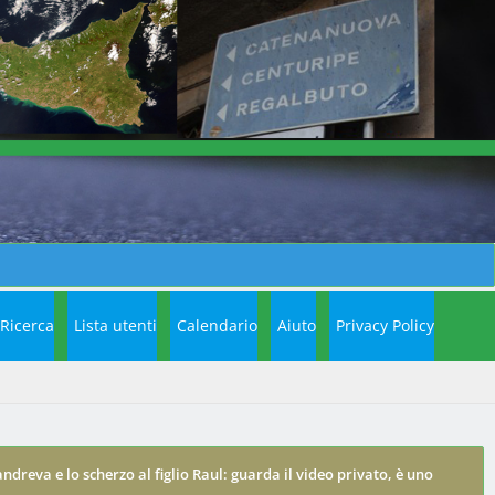
Ricerca
Lista utenti
Calendario
Aiuto
Privacy Policy
ndreva e lo scherzo al figlio Raul: guarda il video privato, è uno