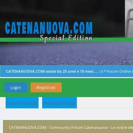
CATENANUOVA.COM esiste da 25 anni e 18 mesi.... ;-)
* Forum Online d
Login
Registrati
Nuovi messaggi
Messaggi di oggi
CATENANUOVA.COM - Community Forum Catenanuova - Le vostre ide