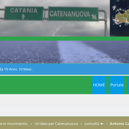
a 19 Anni, 10 Mesi .
HOME
Portale
e in movimento.
›
Un'idea per Catenanuova
›
curiosità
›
Antonio Ca