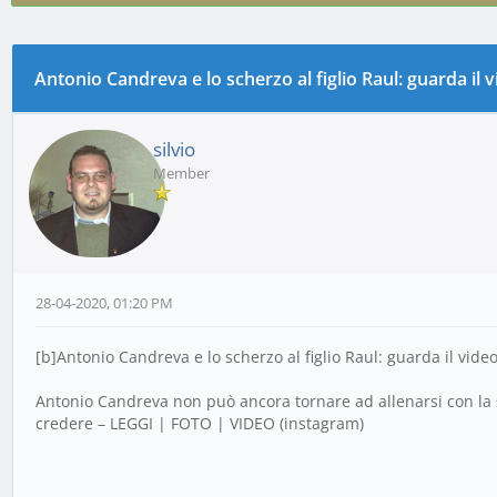
spasso…
Antonio Candreva e lo scherzo al figlio Raul: guarda il
0 voto(i) - 0 media
1
2
3
4
5
silvio
Member
28-04-2020, 01:20 PM
[b]Antonio Candreva e lo scherzo al figlio Raul: guarda il vide
Antonio Candreva non può ancora tornare ad allenarsi con la su
credere – LEGGI | FOTO | VIDEO (instagram)