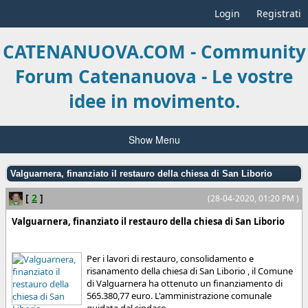
Login
Registrati
CATENANUOVA.COM - Community
Forum Catenanuova - Le vostre
idee in movimento.
Show Menu
Valguarnera, finanziato il restauro della chiesa di San Liborio
[
2
]
(28-04-2020, 01:20 PM )
Valguarnera, finanziato il restauro della chiesa di San Liborio
Per i lavori di restauro, consolidamento e
risanamento della chiesa di San Liborio , il Comune
di Valguarnera ha ottenuto un finanziamento di
565.380,77 euro. L'amministrazione comunale
guidata dal sindaco...