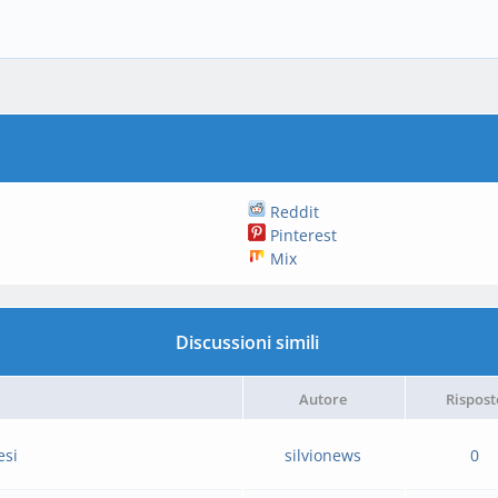
Reddit
Pinterest
Mix
Discussioni simili
Autore
Rispost
esi
silvionews
0