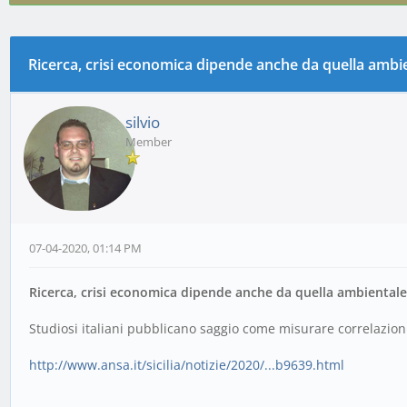
Ricerca, crisi economica dipende anche da quella ambi
0 voto(i) - 0 media
1
2
3
4
5
silvio
Member
07-04-2020, 01:14 PM
Ricerca, crisi economica dipende anche da quella ambientale
Studiosi italiani pubblicano saggio come misurare correlazion
http://www.ansa.it/sicilia/notizie/2020/...b9639.html