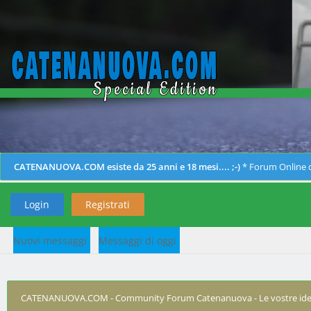
CATENANUOVA.COM esiste da 25 anni e 18 mesi.... ;-)
* Forum Online d
Login
Registrati
Nuovi messaggi
Messaggi di oggi
CATENANUOVA.COM - Community Forum Catenanuova - Le vostre ide