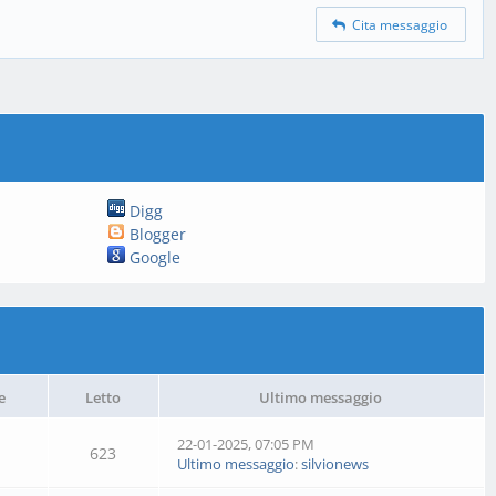
Cita messaggio
Digg
Blogger
Google
e
Letto
Ultimo messaggio
22-01-2025, 07:05 PM
623
Ultimo messaggio
:
silvionews