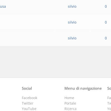
cusa
silvio
0
e
silvio
0
e
silvio
0
Social
Menu di navigazione
So
Facebook
Home
F
Twitter
Portale
Tw
YouTube
Ricerca
Y