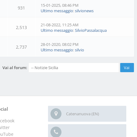
15-01-2025, 08:46 PM
931
Ultimo messaggio
:
silvionews
21-08-2022, 11:25 AM
2,513
Ultimo messaggio
:
SilvioPassalacqua
28-01-2020, 08:02 PM
2,737
Ultimo messaggio
:
silvio
Vai al forum:
cial
Catenanuova (EN)
acebook
itter
ouTube