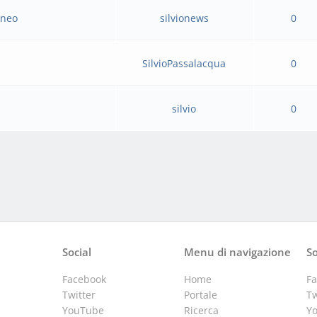
tneo
silvionews
0
SilvioPassalacqua
0
silvio
0
Social
Menu di navigazione
So
Facebook
Home
F
Twitter
Portale
Tw
YouTube
Ricerca
Y