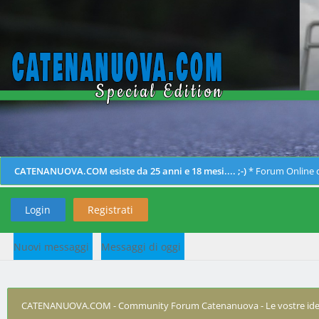
CATENANUOVA.COM esiste da 25 anni e 18 mesi.... ;-)
* Forum Online d
Login
Registrati
Nuovi messaggi
Messaggi di oggi
CATENANUOVA.COM - Community Forum Catenanuova - Le vostre ide