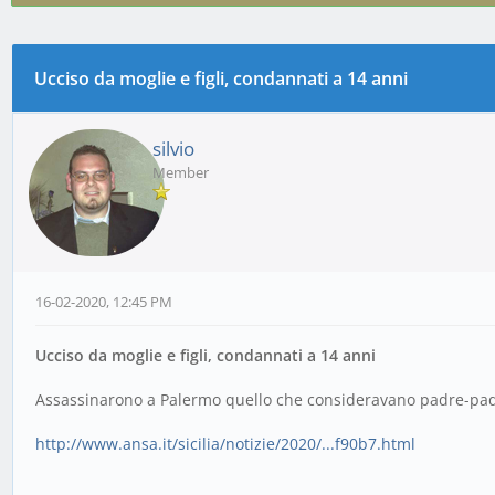
Ucciso da moglie e figli, condannati a 14 anni
0 voto(i) - 0 media
1
2
3
4
5
silvio
Member
16-02-2020, 12:45 PM
Ucciso da moglie e figli, condannati a 14 anni
Assassinarono a Palermo quello che consideravano padre-pa
http://www.ansa.it/sicilia/notizie/2020/...f90b7.html