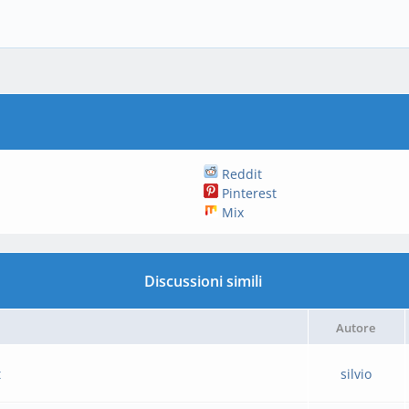
Reddit
Pinterest
Mix
Discussioni simili
Autore
t
silvio