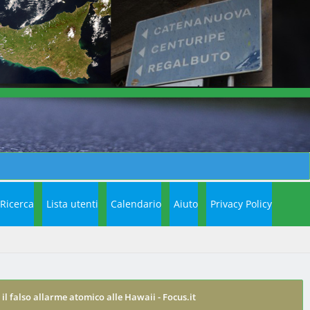
Ricerca
Lista utenti
Calendario
Aiuto
Privacy Policy
il falso allarme atomico alle Hawaii - Focus.it