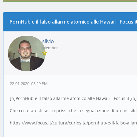
PornHub e il falso allarme atomico alle Hawaii - Focus.i
0 voto(i) - 0 media
1
2
3
4
5
silvio
Member
22-01-2020, 03:29 PM
[b]PornHub e il falso allarme atomico alle Hawaii - Focus.it[/b]
Che cosa faresti se scoprissi che la segnalazione di un missile b
https://www.focus.it/cultura/curiosita/pornhub-e-il-falso-alla