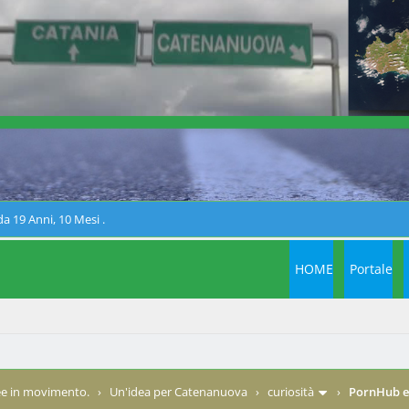
a 19 Anni, 10 Mesi .
HOME
Portale
e in movimento.
›
Un'idea per Catenanuova
›
curiosità
›
PornHub e 