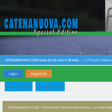
CATENANUOVA.COM esiste da 25 anni e 18 mesi.... ;-)
* Forum Online d
Login
Registrati
Nuovi messaggi
Messaggi di oggi
CATENANUOVA.COM - Community Forum Catenanuova - Le vostre ide