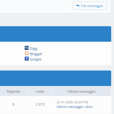
Cita messaggio
Digg
Blogger
Google
Risposte
Letto
Ultimo messaggio
22-01-2020, 03:29 PM
0
2,870
Ultimo messaggio
:
silvio