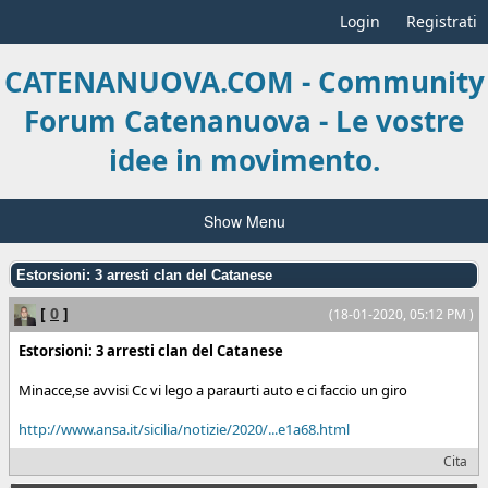
Login
Registrati
CATENANUOVA.COM - Community
Forum Catenanuova - Le vostre
idee in movimento.
Show Menu
Estorsioni: 3 arresti clan del Catanese
[
0
]
(18-01-2020, 05:12 PM )
Estorsioni: 3 arresti clan del Catanese
Minacce,se avvisi Cc vi lego a paraurti auto e ci faccio un giro
http://www.ansa.it/sicilia/notizie/2020/...e1a68.html
Cita