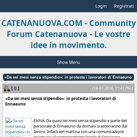
Login
Registrati
CATENANUOVA.COM - Community
Forum Catenanuova - Le vostre
idee in movimento.
Show Menu
«Da sei mesi senza stipendio»: in protesta i lavoratori di Ennaeuno
[
0
]
(18-07-2016, 11:43 PM )
«Da sei mesi senza stipendio»: in protesta i lavoratori di
Ennaeuno
ENNA. Da quasi sei mesi senza stipendio e parte del
personale di Ennaeuno da domani si asterranno dal
lavoro. Infatti ieri mattina con una comunicazione
inviata sia al rappresentante legale di Ennaeuno...