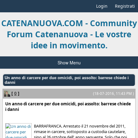
Login
Registrati
CATENANUOVA.COM - Community
Forum Catenanuova - Le vostre
idee in movimento.
Show Menu
Un anno di carcere per due omicidi, poi assolto: barrese chiede i
danni
[
0
]
(18-07-2016, 11:43 PM )
Un anno di carcere per due omicidi, poi assolto: barrese chiede
i danni
BARRAFRANCA. Arrestato il 21 novembre del 2011,
rimase in carcere, sottoposto a custodia cautelare,
sino al 26 ottobre dell' anno seguente. Solo che poi