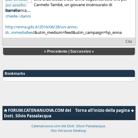
Carmelo Tambè, un giovane incensurato di
Barrafranca,...
http://enna.gds.it/2016/06/28/un-anno-
di...mmediafeed
&utm_medium=feed&utm_campaign=hp_enna
Cita
«
Precedente
|
Successivo
»
Bookmarks
FORUM.CATENANUOVA.COM del
Torna all'inizio della pagina
Dott. Silvio Passalacqua
Catenanuova.com del Dott. Silvio Passalacqua
.
Sito Versione Desktop