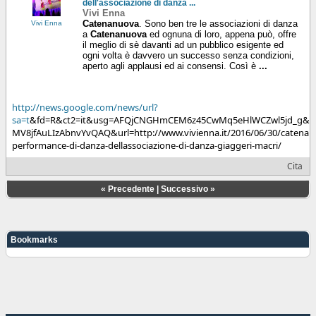
dell'associazione di danza ...
Vivi Enna
Catenanuova
. Sono ben tre le associazioni di danza
Vivi Enna
a
Catenanuova
ed ognuna di loro, appena può, offre
il meglio di sè davanti ad un pubblico esigente ed
ogni volta è davvero un successo senza condizioni,
aperto agli applausi ed ai consensi. Così è
...
http://news.google.com/news/url?
sa=t
&fd=R&ct2=it&usg=AFQjCNGHmCEM6z45CwMq5eHlWCZwl5jd_g&clid
MV8jfAuLIzAbnvYvQAQ&url=http://www.vivienna.it/2016/06/30/catenan
performance-di-danza-dellassociazione-di-danza-giaggeri-macri/
Cita
«
Precedente
|
Successivo
»
Bookmarks