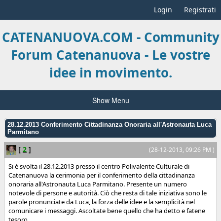
Login
Registrati
CATENANUOVA.COM - Community
Forum Catenanuova - Le vostre
idee in movimento.
Show Menu
28.12.2013 Conferimento Cittadinanza Onoraria all'Astronauta Luca
Parmitano
[
2
]
(28-12-2013, 09:26 PM )
Si è svolta il 28.12.2013 presso il centro Polivalente Culturale di
Catenanuova la cerimonia per il conferimento della cittadinanza
onoraria all'Astronauta Luca Parmitano. Presente un numero
notevole di persone e autorità. Ciò che resta di tale iniziativa sono le
parole pronunciate da Luca, la forza delle idee e la semplicità nel
comunicare i messaggi. Ascoltate bene quello che ha detto e fatene
tesoro.