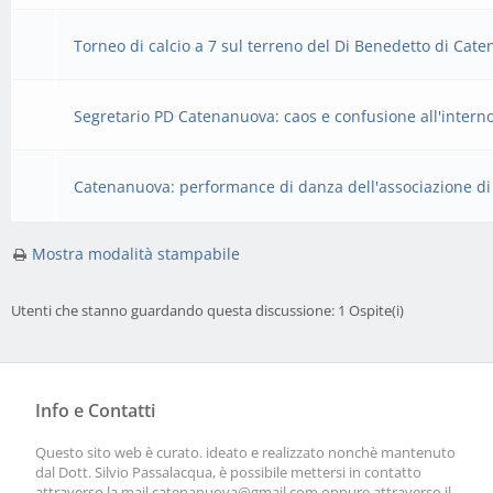
Torneo di calcio a 7 sul terreno del Di Benedetto di Cate
Segretario PD Catenanuova: caos e confusione all'interno 
Catenanuova: performance di danza dell'associazione di d
Mostra modalità stampabile
Utenti che stanno guardando questa discussione: 1 Ospite(i)
Info e Contatti
Questo sito web è curato. ideato e realizzato nonchè mantenuto
dal Dott. Silvio Passalacqua, è possibile mettersi in contatto
attraverso la mail
catenanuova@gmail.com
oppure attraverso il