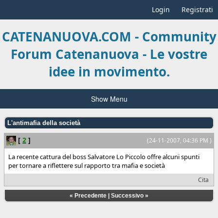
Login
Registrati
CATENANUOVA.COM - Community
Forum Catenanuova - Le vostre
idee in movimento.
Show Menu
L'antimafia della società
[
2
]
(24-11-2007, 04:36 PM )
La recente cattura del boss Salvatore Lo Piccolo offre alcuni spunti
per tornare a riflettere sul rapporto tra mafia e società
Cita
«
Precedente
|
Successivo
»