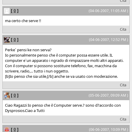
Cita
[
0
]
(04-06-2007, 11:05 AM )
ma certo che serve !!
Cita
[
0
]
(04-06-2007, 12:52 PM )
Perke` pensi ke non serva?
Io personalmente penso che il computer possa essere utile. IL
computer e`un apparato i ngrado di rimpiazzare molti altri apparati.
Con il computer si possono sostituire telefono, fax, macchina da
scrivere, radio,... tutto i nun oggetto.
[b]Io penso che sia utile,[/b] anche se va usato con moderazione.
Cita
[
0
]
(05-06-2007, 09:09 AM )
Ciao Ragazzi Io penso che il Computer serve.? sono d?accordo con
Dysprosios.Ciao a Tutti
Cita
[
0
]
(06-06-2007, 10:09 PM )