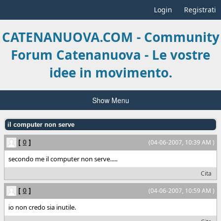
Login
Registrati
CATENANUOVA.COM - Community
Forum Catenanuova - Le vostre
idee in movimento.
Show Menu
il computer non serve
[
0
]
(04-06-2007, 10:39 AM )
secondo me il computer non serve.....
Cita
[
0
]
(04-06-2007, 10:59 AM )
io non credo sia inutile.