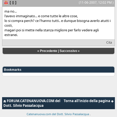
[
0
]
(11-06-2007, 12:02 PM )
ma no...
l'avevo immaginato... e come tutte le altre cose,
lo si compra perch? ce l'hanno tutti.. e dunque bisogna averlo atutti i
costi,
magari poi si mette nella stanza migliore per farlo vedere agli
estranei.
Cita
«
Precedente
|
Successivo
»
Bookmarks
FORUM.CATENANUOVA.COM del
Torna all'inizio della pagina
Dott. Silvio Passalacqua
Catenanuova.com del Dott. Silvio Passalacqua
.