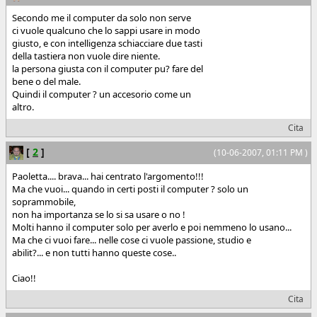
Secondo me il computer da solo non serve
ci vuole qualcuno che lo sappi usare in modo
giusto, e con intelligenza schiacciare due tasti
della tastiera non vuole dire niente.
la persona giusta con il computer pu? fare del
bene o del male.
Quindi il computer ? un accesorio come un
altro.
Cita
[
2
]
(10-06-2007, 01:11 PM )
Paoletta.... brava... hai centrato l'argomento!!!
Ma che vuoi... quando in certi posti il computer ? solo un
soprammobile,
non ha importanza se lo si sa usare o no !
Molti hanno il computer solo per averlo e poi nemmeno lo usano...
Ma che ci vuoi fare... nelle cose ci vuole passione, studio e
abilit?... e non tutti hanno queste cose..
Ciao!!
Cita