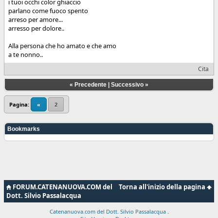
i tuoi occhi color ghiaccio
parlano come fuoco spento
arreso per amore...
arresso per dolore..
Alla persona che ho amato e che amo
a te nonno..
Cita
«
Precedente
|
Successivo
»
Pagina:
«
2
Bookmarks
FORUM.CATENANUOVA.COM del
Torna all'inizio della pagina
Dott. Silvio Passalacqua
Catenanuova.com del Dott. Silvio Passalacqua
.