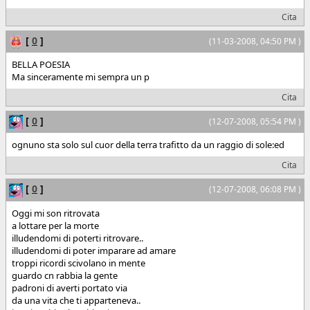
Cita
[
0
]
(11-03-2008, 04:50 PM )
BELLA POESIA
Ma sinceramente mi sempra un p
Cita
[
0
]
(12-07-2008, 05:54 PM )
ognuno sta solo sul cuor della terra trafitto da un raggio di sole:ed
Cita
[
0
]
(12-07-2008, 06:08 PM )
Oggi mi son ritrovata
a lottare per la morte
illudendomi di poterti ritrovare..
illudendomi di poter imparare ad amare
troppi ricordi scivolano in mente
guardo cn rabbia la gente
padroni di averti portato via
da una vita che ti apparteneva..