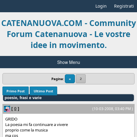
Login
Registrati
CATENANUOVA.COM - Community
Forum Catenanuova - Le vostre
idee in movimento.
Show Menu
Pagina:
«
2
Primo Post
Ultimo Post
poesie, frasi e varie
[
0
]
(10-03-2008, 03:40 PM )
GRIDO
La poesia mi fa continuare a vivere
proprio come la musica
ma cos