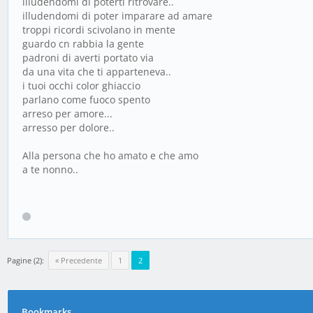
illudendomi di poterti ritrovare..
illudendomi di poter imparare ad amare
troppi ricordi scivolano in mente
guardo cn rabbia la gente
padroni di averti portato via
da una vita che ti apparteneva..
i tuoi occhi color ghiaccio
parlano come fuoco spento
arreso per amore...
arresso per dolore..
Alla persona che ho amato e che amo
a te nonno..
Pagine (2):
« Precedente
1
2
Bookmarks