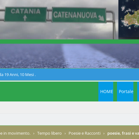
a 19 Anni, 10 Mesi .
HOME
Portale
e in movimento.
›
Tempo libero
›
Poesie e Racconti
›
poesie, frasi e v