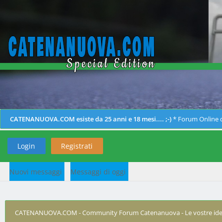
CATENANUOVA.COM esiste da 25 anni e 18 mesi.... ;-)
* Forum Online d
Login
Registrati
Nuovi messaggi
Messaggi di oggi
CATENANUOVA.COM - Community Forum Catenanuova - Le vostre ide