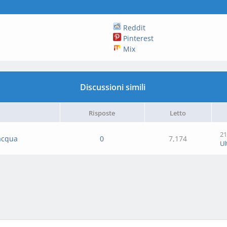
Reddit
Pinterest
Mix
Discussioni simili
Risposte
Letto
21
lacqua
0
7,174
Ul