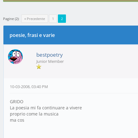
Pagine (2):
« Precedente
1
2
poesie, frasi e varie
0 voto(i) - 0 media
1
2
3
4
5
bestpoetry
Junior Member
10-03-2008, 03:40 PM
GRIDO
La poesia mi fa continuare a vivere
proprio come la musica
ma cos