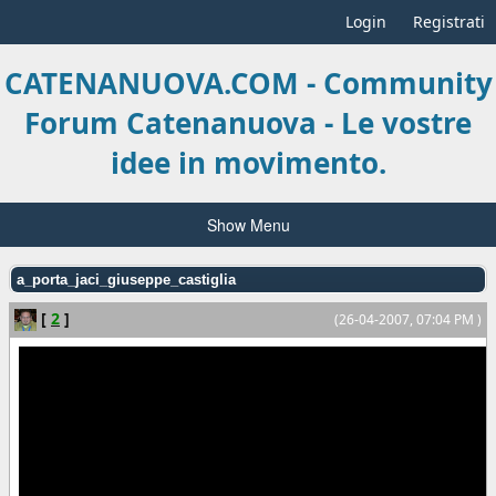
Login
Registrati
CATENANUOVA.COM - Community
Forum Catenanuova - Le vostre
idee in movimento.
Show Menu
a_porta_jaci_giuseppe_castiglia
[
2
]
(26-04-2007, 07:04 PM )