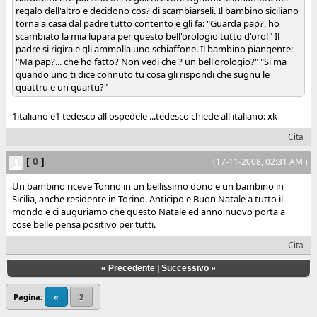
regalo dell'altro e decidono cos? di scambiarseli. Il bambino siciliano
torna a casa dal padre tutto contento e gli fa: "Guarda pap?, ho
scambiato la mia lupara per questo bell'orologio tutto d'oro!" Il
padre si rigira e gli ammolla uno schiaffone. Il bambino piangente:
"Ma pap?... che ho fatto? Non vedi che ? un bell'orologio?" "Si ma
quando uno ti dice connuto tu cosa gli rispondi che sugnu le
quattru e un quartu?"
1italiano e1 tedesco all ospedele ...tedesco chiede all italiano: xk
Cita
[
0
]
(17-11-2008, 02:31 AM )
Un bambino riceve Torino in un bellissimo dono e un bambino in
Sicilia, anche residente in Torino. Anticipo e Buon Natale a tutto il
mondo e ci auguriamo che questo Natale ed anno nuovo porta a
cose belle pensa positivo per tutti.
Cita
«
Precedente
|
Successivo
»
Pagina:
«
2