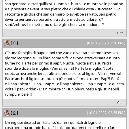
san gennaro lo tranquillizza. L'uomo si butta....e muore va in paradiso
e si presenta davanti a san pietro che gli chiede cosa ? successo lui gli
racconta e gli dice che san gennaro lo avrebbe salvato, San pietro
diventa pensieroso poi ad un tratto si mette ad urlare : u?
santAmbros la smettiamo di fare gli scherzi ai meridionali?
Cita
[
0
]
(03-01-2007, 02:16 PM )
C'? una famiglia di napoletani che vuole diventare piemontese. Un
giorno leggono su un libro come si fa: devono attraversare a nuoto il
fiume Po. Parte per primo il pap?. Nuota, nuota arriva sull'altra
sponda e dice alla moglie: - Ven si, ven si! Parte la moglie. Nuota
nuota arriva anche lei sull'altra sponda e dice al figlio: - Ven si, ven si!
Parte anche il figlio e..nuota un p? e poi si ferma e dice: - Pap?! Pap?! -
e il pap? niente. - Pap?! Pap?! - e il pap? niente. - Pap?! Pap?! - e questa
volta il pap? grida: - E' sin minute chi sun piemunteis e gi? sti napuli
rumpu el bale!!!
Cita
[
0
]
(10-01-2007, 02:25 PM )
Un inglese dice ad un'italiano:"dammi quintali di legno,e
costruiro'una grande barca." l'italiano: "dammi tua sorella,e ti faro'