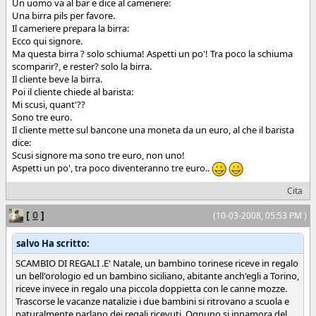
Un uomo va al bar e dice al cameriere:
Una birra pils per favore.
Il cameriere prepara la birra:
Ecco qui signore.
Ma questa birra ? solo schiuma! Aspetti un po'! Tra poco la schiuma
scomparir?, e rester? solo la birra.
Il cliente beve la birra.
Poi il cliente chiede al barista:
Mi scusi, quant'??
Sono tre euro.
Il cliente mette sul bancone una moneta da un euro, al che il barista
dice:
Scusi signore ma sono tre euro, non uno!
Aspetti un po', tra poco diventeranno tre euro..
Cita
[
0
]
(10-03-2008, 05:53 PM )
salvo Ha scritto:
SCAMBIO DI REGALI .E' Natale, un bambino torinese riceve in regalo
un bell'orologio ed un bambino siciliano, abitante anch'egli a Torino,
riceve invece in regalo una piccola doppietta con le canne mozze.
Trascorse le vacanze natalizie i due bambini si ritrovano a scuola e
naturalmente parlano dei regali ricevuti. Ognuno si innamora del