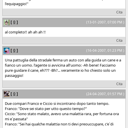
l'equipaggio!"
Cita
[
0
]
(13-01-2007, 07:00 PM )
al completo!! ah ah ah !!
Cita
[
0
]
(16-04-2007, 01:23 PM )
Una pattuglia della stradale ferma un auto con alla guida un cane e a
fianco un uomo. l'agente si avvicina all'uomo: -Ah bene! Facciamo
pure guidare il cane, eh??? -Bh?... veramente io ho chiesto solo un
passaggio!
Cita
[
0
]
(24-04-2007, 01:57 PM )
Due compari Franco e Ciccio si incontrano dopo tanto tempo.
Franco: "Dove sei stato per utto questo tempo?"
Ciccio: "Sono stato malato, avevo una malattia rara, per fortuna ora
mi e`passata"
Franco: "Sei hai qualche malattia non ti devi preouccupare, c'e`di