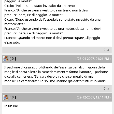
peggio: La morte"
Ciccio: "Poi mi sono stato investito da un treno"
Franco: "Anche se vieni investito da un treno non ti devi
preouccupare, c'e`di peggio: La morte"
Ciccio: "Dopo uscendo dall'ospedale sono stato investito da una
motocicletta"
Franco: "Anche se vieni investito da una motocicletta non ti devi
preouccupare, c'e`di peggio: La morte"
Franco: "Quando sei morto non ti devi preouccupare,...il peggio
e`passato.
Cita
[
0
]
(25-04-2007, 01:26 PM )
Il padrone di casa,approfittando dell'assenza per alcuni giorni della
moglie,si porta a letto la cameriera mentre fanno l?amore, il padrone
dice alla cameriera: "Sai cara devo dire che sei meglio di mia
moglie".La cameriera: " Lo so : me l'hanno gia detto tutti i tuoi amici
Cita
[
0
]
(29-12-2007, 12:11 PM )
In un Bar