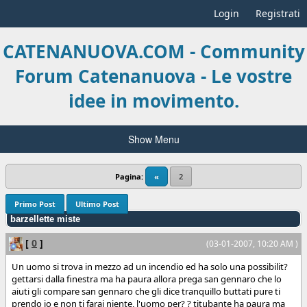
Login
Registrati
CATENANUOVA.COM - Community
Forum Catenanuova - Le vostre
idee in movimento.
Show Menu
Pagina:
«
2
Primo Post
Ultimo Post
barzellette miste
[
0
]
(03-01-2007, 10:20 AM )
Un uomo si trova in mezzo ad un incendio ed ha solo una possibilit?
gettarsi dalla finestra ma ha paura allora prega san gennaro che lo
aiuti gli compare san gennaro che gli dice tranquillo buttati pure ti
prendo io e non ti farai niente, l'uomo per? ? titubante ha paura ma