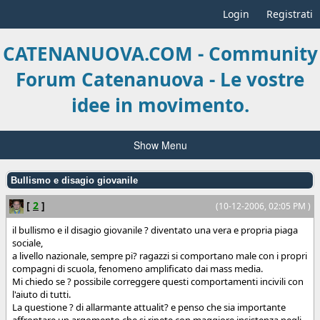
Login
Registrati
CATENANUOVA.COM - Community
Forum Catenanuova - Le vostre
idee in movimento.
Show Menu
Bullismo e disagio giovanile
[
2
]
(10-12-2006, 02:05 PM )
il bullismo e il disagio giovanile ? diventato una vera e propria piaga
sociale,
a livello nazionale, sempre pi? ragazzi si comportano male con i propri
compagni di scuola, fenomeno amplificato dai mass media.
Mi chiedo se ? possibile correggere questi comportamenti incivili con
l'aiuto di tutti.
La questione ? di allarmante attualit? e penso che sia importante
affrontare un argomento che si ripete con maggiore insistenza negli