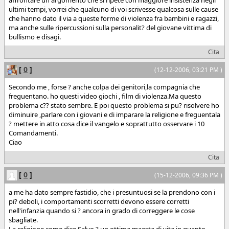
ultimi tempi, vorrei che qualcuno di voi scrivesse qualcosa sulle cause
che hanno dato il via a queste forme di violenza fra bambini e ragazzi,
ma anche sulle ripercussioni sulla personalit? del giovane vittima di
bullismo e disagi.
Cita
[
0
]
(12-12-2006, 03:21 PM )
Secondo me , forse ? anche colpa dei genitori,la compagnia che
freguentano. ho questi video giochi , film di violenza.Ma questo
problema c?? stato sembre. E poi questo problema si pu? risolvere ho
diminuire ,parlare con i giovani e di imparare la religione e freguentala
? mettere in atto cosa dice il vangelo e soprattutto osservare i 10
Comandamenti.
Ciao
Cita
[
0
]
(15-12-2006, 09:36 PM )
a me ha dato sempre fastidio, che i presuntuosi se la prendono con i
pi? deboli, i comportamenti scorretti devono essere corretti
nell'infanzia quando si ? ancora in grado di correggere le cose
sbagliate.