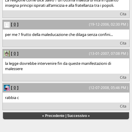
La religione come dice Salvo ? un ottima maesta di vita in quanto
insegna principi ispirati all'amicizia e alla fratellanza tra i popoli.
Cita
[
0
]
(19-12-2006, 02:30 PM )
per me ? frutto della maleducazione che dilaga senza confini...
Cita
[
0
]
(13-01-2007, 07:08 PM )
la legge dovrebbe intervenire fin da queste manifestazioni di
malessere
Cita
[
0
]
(12-07-2008, 05:46 PM )
rabbia c
Cita
«
Precedente
|
Successivo
»