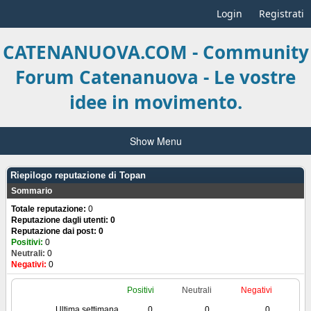
Login
Registrati
CATENANUOVA.COM - Community
Forum Catenanuova - Le vostre
idee in movimento.
Show Menu
Riepilogo reputazione di Topan
Sommario
Totale reputazione:
0
Reputazione dagli utenti: 0
Reputazione dai post: 0
Positivi:
0
Neutrali:
0
Negativi:
0
Positivi
Neutrali
Negativi
Ultima settimana
0
0
0