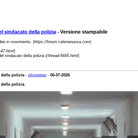
l sindacato della polizia
- Versione stampabile
e in movimento. (
https://forum.catenanuova.com
)
-47.html
)
l sindacato della polizia (
/thread-5655.html
)
della polizia
-
silvionews
-
06-07-2026
della polizia