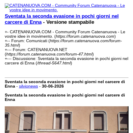
Sventata la seconda evasione in pochi giorni nel
carcere di Enna
- Versione stampabile
+- CATENANUOVA.COM - Community Forum Catenanuova - Le
vostre idee in movimento. (
https://forum.catenanuova.com
)
+-- Forum: Comunicati (
https://forum.catenanuova.com/forum-
35.html
)
+--- Forum: CATENANUOVA NET
(
https://forum.catenanuova.com/forum-47.html
)
+--- Discussione: Sventata la seconda evasione in pochi giorni nel
carcere di Enna (
/thread-5647.html
)
Sventata la seconda evasione in pochi giorni nel carcere di
Enna
-
silvionews
-
30-06-2026
Sventata la seconda evasione in pochi giorni nel carcere di
Enna