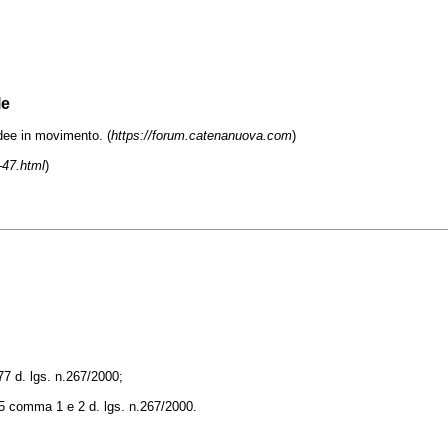
le
e in movimento. (
https://forum.catenanuova.com
)
-47.html
)
77 d. lgs. n.267/2000;
175 comma 1 e 2 d. lgs. n.267/2000.