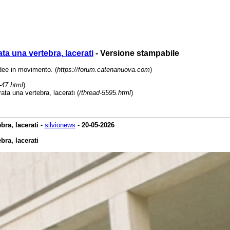
ata una vertebra, lacerati
- Versione stampabile
e in movimento. (
https://forum.catenanuova.com
)
-47.html
)
ata una vertebra, lacerati (
/thread-5595.html
)
bra, lacerati
-
silvionews
-
20-05-2026
bra, lacerati