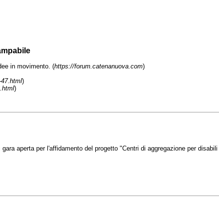
ampabile
e in movimento. (
https://forum.catenanuova.com
)
-47.html
)
.html
)
 di gara aperta per l'affidamento del progetto "Centri di aggregazione per disabi