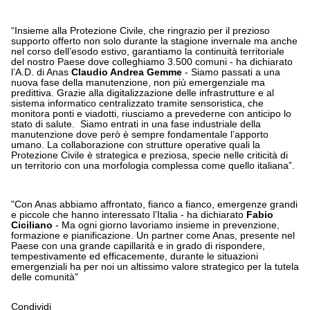
“Insieme alla Protezione Civile, che ringrazio per il prezioso
supporto offerto non solo durante la stagione invernale ma anche
nel corso dell’esodo estivo, garantiamo la continuità territoriale
del nostro Paese dove colleghiamo 3.500 comuni - ha dichiarato
l’A.D. di Anas
Claudio Andrea Gemme
- Siamo passati a una
nuova fase della manutenzione, non più emergenziale ma
predittiva. Grazie alla digitalizzazione delle infrastrutture e al
sistema informatico centralizzato tramite sensoristica, che
monitora ponti e viadotti, riusciamo a prevederne con anticipo lo
stato di salute. Siamo entrati in una fase industriale della
manutenzione dove però è sempre fondamentale l’apporto
umano. La collaborazione con strutture operative quali la
Protezione Civile è strategica e preziosa, specie nelle criticità di
un territorio con una morfologia complessa come quello italiana”.
"Con Anas abbiamo affrontato, fianco a fianco, emergenze grandi
e piccole che hanno interessato l’Italia - ha dichiarato
Fabio
Ciciliano
- Ma ogni giorno lavoriamo insieme in prevenzione,
formazione e pianificazione. Un partner come Anas, presente nel
Paese con una grande capillarità e in grado di rispondere,
tempestivamente ed efficacemente, durante le situazioni
emergenziali ha per noi un altissimo valore strategico per la tutela
delle comunità"
Condividi