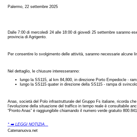
Palermo, 22 settembre 2025
Dalle 7:00 di mercoledì 24 alle 18:00 di giovedì 25 settembre saranno esegu
provincia di Agrigento.
Per consentire lo svolgimento delle attività, saranno necessarie alcune l
Nel dettaglio, le chiusure interesseranno:
lungo la SS115, al km 84,800, in direzione Porto Empedocle - ramp
lungo la SS115 quater in direzione della SS115 - rampa di svincol
Anas, società del Polo infrastrutturale del Gruppo Fs italiane, ricorda che
l’evoluzione della situazione del traffico in tempo reale è consultabile anch
“Pronto Anas” è raggiungibile chiamando il numero verde gratuito 800.841
* ➡️ LEGGI NOTIZIA...
Catenanuova.net