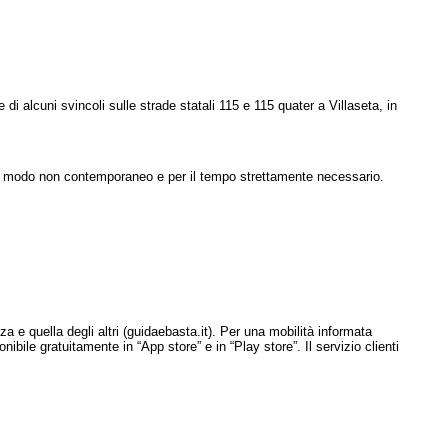
i alcuni svincoli sulle strade statali 115 e 115 quater a Villaseta, in
, in modo non contemporaneo e per il tempo strettamente necessario.
a e quella degli altri (guidaebasta.it). Per una mobilità informata
nibile gratuitamente in “App store” e in “Play store”. Il servizio clienti