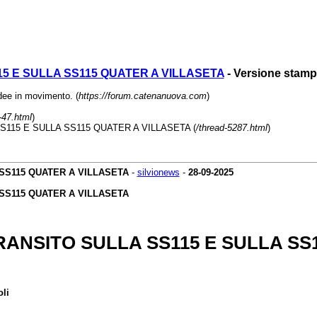
115 E SULLA SS115 QUATER A VILLASETA
- Versione stamp
e in movimento. (
https://forum.catenanuova.com
)
-47.html
)
 SS115 E SULLA SS115 QUATER A VILLASETA (
/thread-5287.html
)
 SS115 QUATER A VILLASETA
-
silvionews
-
28-09-2025
 SS115 QUATER A VILLASETA
 TRANSITO SULLA SS115 E SULLA SS
li