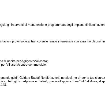
iti gli interventi di manutenzione programmata degli impianti di illuminazione d
imitazioni provvisorie al traffico sulle rampe interessate che saranno chiuse
a di uscita per Agrigento/Villaseta;
o per Villaseta/centro commerciale.
 quando guidi, Guida e Basta! No distrazioni, no alcol, no d* per la tua sicurezz
e su tutti gli smartphone e i tablet, grazie all’applicazione “VAI” di Anas, dispo
.148.