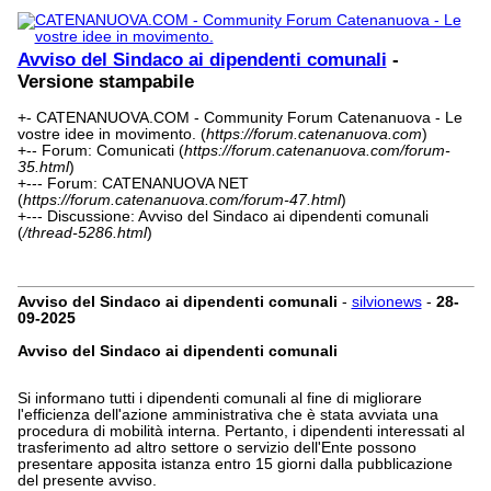
Avviso del Sindaco ai dipendenti comunali
-
Versione stampabile
+- CATENANUOVA.COM - Community Forum Catenanuova - Le
vostre idee in movimento. (
https://forum.catenanuova.com
)
+-- Forum: Comunicati (
https://forum.catenanuova.com/forum-
35.html
)
+--- Forum: CATENANUOVA NET
(
https://forum.catenanuova.com/forum-47.html
)
+--- Discussione: Avviso del Sindaco ai dipendenti comunali
(
/thread-5286.html
)
Avviso del Sindaco ai dipendenti comunali
-
silvionews
-
28-
09-2025
Avviso del Sindaco ai dipendenti comunali
Si informano tutti i dipendenti comunali al fine di migliorare
l'efficienza dell'azione amministrativa che è stata avviata una
procedura di mobilità interna. Pertanto, i dipendenti interessati al
trasferimento ad altro settore o servizio dell'Ente possono
presentare apposita istanza entro 15 giorni dalla pubblicazione
del presente avviso.