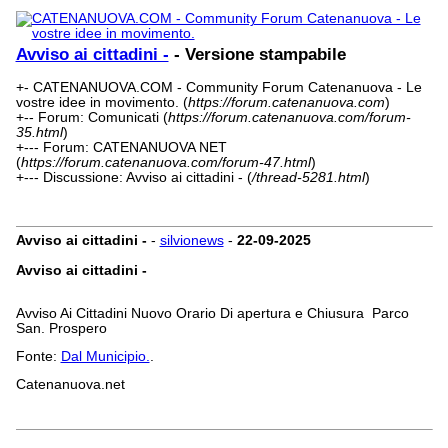
Avviso ai cittadini -
- Versione stampabile
+- CATENANUOVA.COM - Community Forum Catenanuova - Le
vostre idee in movimento. (
https://forum.catenanuova.com
)
+-- Forum: Comunicati (
https://forum.catenanuova.com/forum-
35.html
)
+--- Forum: CATENANUOVA NET
(
https://forum.catenanuova.com/forum-47.html
)
+--- Discussione: Avviso ai cittadini - (
/thread-5281.html
)
Avviso ai cittadini -
-
silvionews
-
22-09-2025
Avviso ai cittadini -
Avviso Ai Cittadini Nuovo Orario Di apertura e Chiusura Parco
San. Prospero
Fonte:
Dal Municipio.
.
Catenanuova.net