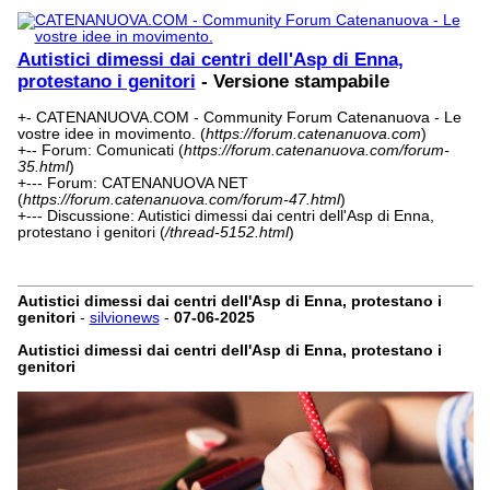
Autistici dimessi dai centri dell'Asp di Enna,
protestano i genitori
- Versione stampabile
+- CATENANUOVA.COM - Community Forum Catenanuova - Le
vostre idee in movimento. (
https://forum.catenanuova.com
)
+-- Forum: Comunicati (
https://forum.catenanuova.com/forum-
35.html
)
+--- Forum: CATENANUOVA NET
(
https://forum.catenanuova.com/forum-47.html
)
+--- Discussione: Autistici dimessi dai centri dell'Asp di Enna,
protestano i genitori (
/thread-5152.html
)
Autistici dimessi dai centri dell'Asp di Enna, protestano i
genitori
-
silvionews
-
07-06-2025
Autistici dimessi dai centri dell'Asp di Enna, protestano i
genitori