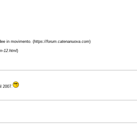
e in movimento. (
https://forum.catenanuova.com
)
m-12.html
)
l 2007.