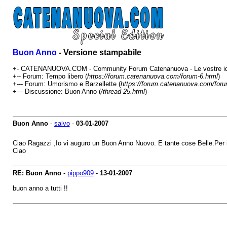
Buon Anno
- Versione stampabile
+- CATENANUOVA.COM - Community Forum Catenanuova - Le vostre ide
+-- Forum: Tempo libero (
https://forum.catenanuova.com/forum-6.html
)
+--- Forum: Umorismo e Barzellette (
https://forum.catenanuova.com/foru
+--- Discussione: Buon Anno (
/thread-25.html
)
Buon Anno
-
salvo
-
03-01-2007
Ciao Ragazzi ,Io vi auguro un Buon Anno Nuovo. E tante cose Belle.Per i
Ciao
RE: Buon Anno
-
pippo909
-
13-01-2007
buon anno a tutti !!