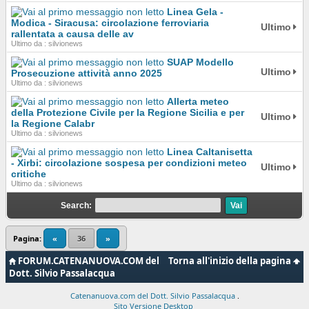
Linea Gela -
Modica - Siracusa: circolazione ferroviaria
Ultimo
rallentata a causa delle av
Ultimo da : silvionews
SUAP Modello
Ultimo
Prosecuzione attività anno 2025
Ultimo da : silvionews
Allerta meteo
della Protezione Civile per la Regione Sicilia e per
Ultimo
la Regione Calabr
Ultimo da : silvionews
Linea Caltanisetta
- Xirbi: circolazione sospesa per condizioni meteo
Ultimo
critiche
Ultimo da : silvionews
Search:
Pagina:
«
36
»
FORUM.CATENANUOVA.COM del
Torna all'inizio della pagina
Dott. Silvio Passalacqua
Catenanuova.com del Dott. Silvio Passalacqua
.
Sito Versione Desktop