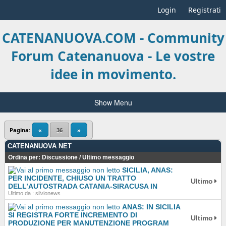
Login
Registrati
CATENANUOVA.COM - Community
Forum Catenanuova - Le vostre
idee in movimento.
Show Menu
Pagina:
«
36
»
CATENANUOVA NET
Ordina per:
Discussione
/
Ultimo messaggio
SICILIA, ANAS:
PER INCIDENTE, CHIUSO UN TRATTO
Ultimo
DELL’AUTOSTRADA CATANIA-SIRACUSA IN
Ultimo da : silvionews
ANAS: IN SICILIA
SI REGISTRA FORTE INCREMENTO DI
Ultimo
PRODUZIONE PER MANUTENZIONE PROGRAM