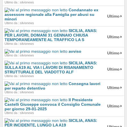
Ultimo da : silvionews
Condannato ex
assessore regionale alla Famiglia per abusi su
Ultimo
minori
Ultimo da : silvionews
SICILIA, ANAS:
PER LAVORI, DOMANI 31 GENNAIO CHIUSA
Ultimo
TEMPORANEAMENTE AL TRAFFICO LA S
Ultimo da : silvionews
avviso
Ultimo
Ultimo da : silvionews
SICILIA, ANAS:
SULLA A19 AL VIA I LAVORI DI RISANAMENTO
Ultimo
STRUTTURALE DEL VIADOTTO ALF
Ultimo da : silvionews
Consegna lavori
Ultimo
per reparto detentivo
Ultimo da : silvionews
Il Presidente
Castelli Giuseppe convoca il Consiglio Comunale
Ultimo
per giorno 29-01-2025
Ultimo da : silvionews
SICILIA, ANAS:
PER INCIDENTE, LUNGO LA A19
Ultimo